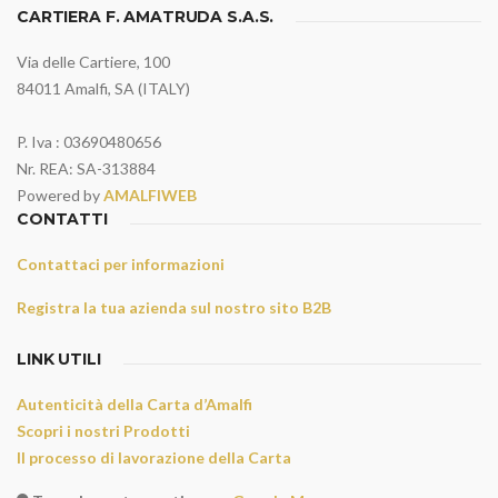
CARTIERA F. AMATRUDA S.A.S.
Via delle Cartiere, 100
84011 Amalfi, SA (ITALY)
P. Iva : 03690480656
Nr. REA: SA-313884
Powered by
AMALFIWEB
CONTATTI
Contattaci per informazioni
Registra la tua azienda sul nostro sito B2B
LINK UTILI
Autenticità della Carta d’Amalfi
Scopri i nostri Prodotti
Il processo di lavorazione della Carta