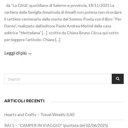
da “La Città”, quotidiano di Salerno e provincia, 18/11/2021 La
cartiera della famiglia Amatruda di Amalfi non poteva non ricordare
il settimo centenario della morte del Sommo Poeta con il libro “Per
Dante”, realizzato dall’editore Paolo Andrea Mettel della casa
editrice “Metteliana” […] scritto da Chiara Bruno Clicca qui sotto
per leggere l’articolo: Chiara […]
Leggi di più →
Search
SEA
for:
ARTICOLI RECENTI
Hearts and Crafts – Travel Weekly (UK)
RAI 1 – “CAMPER IN VIAGGIO” (puntata del 02/06/2025)