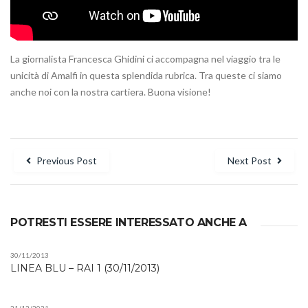
La giornalista Francesca Ghidini ci accompagna nel viaggio tra le
unicità di Amalfi in questa splendida rubrica. Tra queste ci siamo
anche noi con la nostra cartiera. Buona visione!
Navigazione
Previous Post
Next Post
articoli
POTRESTI ESSERE INTERESSATO ANCHE A
30/11/2013
LINEA BLU – RAI 1 (30/11/2013)