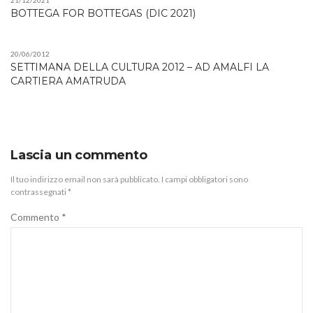
21/12/2021
BOTTEGA FOR BOTTEGAS (DIC 2021)
20/06/2012
SETTIMANA DELLA CULTURA 2012 – AD AMALFI LA
CARTIERA AMATRUDA
Lascia un commento
Il tuo indirizzo email non sarà pubblicato.
I campi obbligatori sono
contrassegnati
*
Commento
*