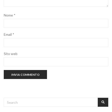
Nome
*
Email
*
Sito web
Search
SEA
for: