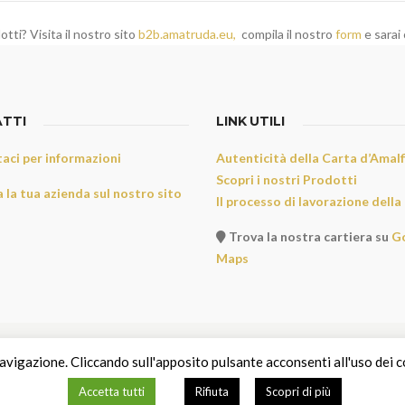
otti? Visita il nostro sito
b2b.amatruda.eu,
compila il nostro
form
e sarai 
TTI
LINK UTILI
aci per informazioni
Autenticità della Carta d’Amalf
Scopri i nostri Prodotti
 la tua azienda sul nostro sito
Il processo di lavorazione della
Trova la nostra cartiera su
G
Maps
avigazione. Cliccando sull'apposito pulsante acconsenti all'uso dei c
Accetta tutti
Rifiuta
Scopri di più