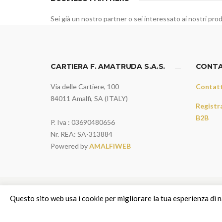
Sei già un nostro partner o sei interessato ai nostri prod
CARTIERA F. AMATRUDA S.A.S.
CONTA
Via delle Cartiere, 100
Contatt
84011 Amalfi, SA (ITALY)
Registra
B2B
P. Iva : 03690480656
Nr. REA: SA-313884
Powered by
AMALFIWEB
Questo sito web usa i cookie per migliorare la tua esperienza di n
PRIVACY & COOKIE POLICY
ENGLISH VERSION