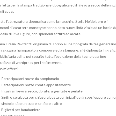
rfetta per la stampa tradizionale tipografica ed il rilievo a secco delle inizia
gli sposi.
tta l’attrezzatura tipografica come la macchina Stella Heidelberg e i
nconi di carattere monotype hanno dato nuova linfa vitale ad un locale d
dello di Riva Ligure, con splendidi soffitti ad arcate.
ria Grazia
Ravizzotti
originaria di Torino è una tipografa da tre generazion
 ragazzina ha imparato a comporre ed a stampare; si è diplomata in grafic
bblicitaria ed ha poi seguito tutta l’evoluzione della tecnologia fino
l’utilizzo di wordpress per i siti internet.
rvizi offerti:
Partecipazioni nozze da campionario
Partecipazioni nozze create appositamente
Iniziali a rilievo a secco, dorate, argentate e perlate
Sigilli e ceralacca per chiusura busta con iniziali degli sposi oppure con 
simbolo, tipo un cuore, un fiore o altro
Biglietti per bomboniere
Libretti messa