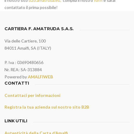
il nostro sito
b2b.amatruda.eu,
compila il nostro
form
e sarai
contattato il prima possibile!
CARTIERA F. AMATRUDA S.A.S.
Via delle Cartiere, 100
84011 Amalfi, SA (ITALY)
P. Iva : 03690480656
Nr. REA: SA-313884
Powered by
AMALFIWEB
CONTATTI
Contattaci per informazioni
Registra la tua azienda sul nostro sito B2B
LINK UTILI
Autenticità della Carta d’Amalfi