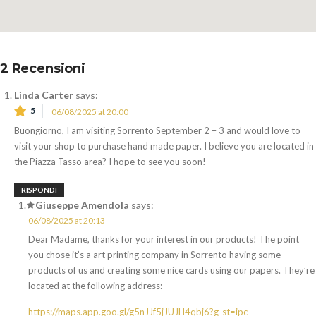
2 Recensioni
Linda Carter
says:
5
06/08/2025 at 20:00
Buongiorno, I am visiting Sorrento September 2 – 3 and would love to
visit your shop to purchase hand made paper. I believe you are located in
the Piazza Tasso area? I hope to see you soon!
RISPONDI
Giuseppe Amendola
says:
06/08/2025 at 20:13
Dear Madame, thanks for your interest in our products! The point
you chose it’s a art printing company in Sorrento having some
products of us and creating some nice cards using our papers. They’re
located at the following address:
https://maps.app.goo.gl/g5nJJf5jJUJH4qbj6?g_st=ipc